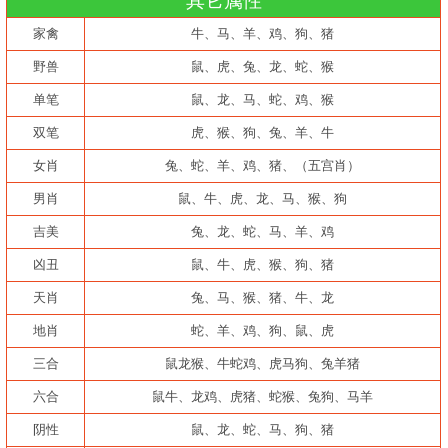
其它属性
家禽
牛、马、羊、鸡、狗、猪
野兽
鼠、虎、兔、龙、蛇、猴
单笔
鼠、龙、马、蛇、鸡、猴
双笔
虎、猴、狗、兔、羊、牛
女肖
兔、蛇、羊、鸡、猪、（五宫肖）
男肖
鼠、牛、虎、龙、马、猴、狗
吉美
兔、龙、蛇、马、羊、鸡
凶丑
鼠、牛、虎、猴、狗、猪
天肖
兔、马、猴、猪、牛、龙
地肖
蛇、羊、鸡、狗、鼠、虎
三合
鼠龙猴、牛蛇鸡、虎马狗、兔羊猪
六合
鼠牛、龙鸡、虎猪、蛇猴、兔狗、马羊
阴性
鼠、龙、蛇、马、狗、猪